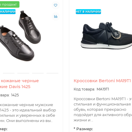
 продаж!
В НАЛИЧИИ
НЕТ В НАЛИЧИИ
Ajax
Bi Trek
 кожаные черные
Кроссовки Bertoni MA19T1
ие Davis 1425
MA19T1
1425
Кроссовки Bertoni MA19T1 - э
стильная и функциональная
 кожаные черные мужские
обувь, которая прекрасно
 1425 - это идеальный выбор
подойдет для активного обр
тильных и уверенных в себе
жизни и ..
н. Они выполнены из вы..
мер:
* Размер: