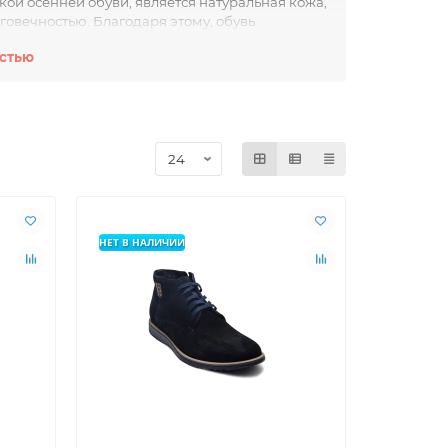
й осенней обуви, является натуральная кожа,
говечностью. Благодаря этому, обувь
Внутренний слой обуви обычно изготавливается
остью
омфорта даже в холодную погоду.
 полуботинок до ботинок под колено. Это
ль и предпочтения. Окраска моделей также
черной до более ярких оттенков коричневого.
ют надежное сцепление с поверхностью и
одаря этому, мужская осенняя обувь является
НЕТ В НАЛИЧИИ
ерсальность. Она отлично сочетается с
 комплекта. Такая обувь позволяет мужчине
дивидуальность.
ней обувью, которая предлагает комфорт,