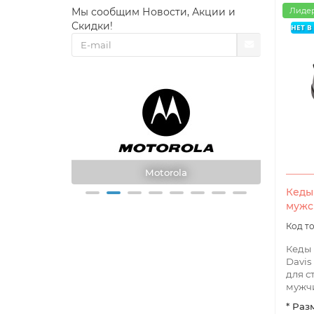
Мы сообщим Новости, Акции и
Лидер
Скидки!
НЕТ 
Hytera
Кеды
мужск
Кеды
Davis
для с
мужчи
* Раз