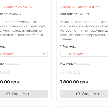
нки Kadar 2676624
Ботинки Kadar 3190290
2676624
3190290
ки Kadar 2676624 - это
Ботинки Kadar 3190290 - это
ная и функциональная обувь
стильная и комфортная обув
ужчин, которая идеально
которая отлично подойдет д
дет для активного образа
всех, кто ценит современны
тренды..
мер:
* Размер:
00.00 грн
1 800.00 грн
Уведомить
Уведомить