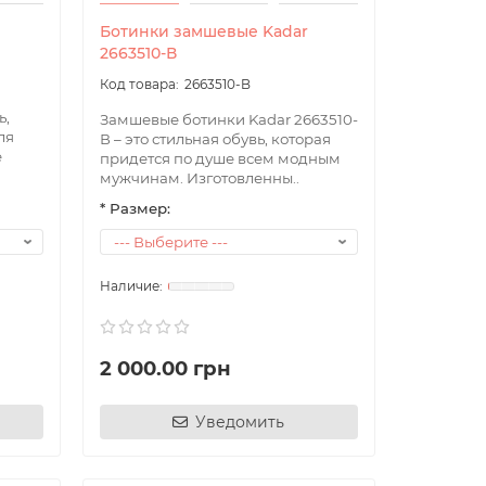
Ботинки замшевые Kadar
2663510-В
2663510-B
ь,
Замшевые ботинки Kadar 2663510-
ля
В – это стильная обувь, которая
е
придется по душе всем модным
мужчинам. Изготовленны..
* Размер:
2 000.00 грн
Уведомить