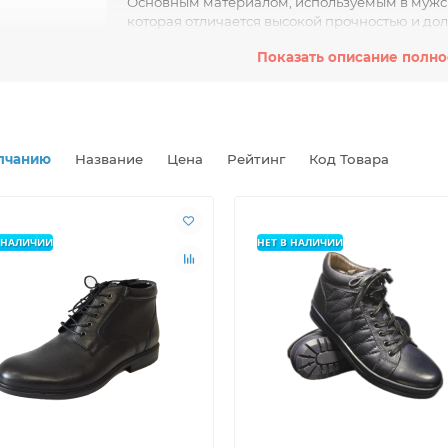
Основным материалом, используемым в мужско
которая отличается высокой прочностью и дол
асно сохраняет свою форму и не подвержена быстрому износу. 
Показать описание полн
гкой и теплой натуральной подкладки, обеспечивая ощущение к
ая осенняя обувь имеет разнообразные модели, от классических
ляет каждому мужчине выбрать оптимальную обувь под свой сти
образна, предлагая широкую цветовую гамму – от классической 
лчанию
Название
Цена
Рейтинг
Код Товара
альные противоскользящие подошвы осенней обуви обеспечива
твращают скольжение, даже на ледяной или мокрой дороге. Благ
ьным выбором для активного образа жизни.
В НАЛИЧИИ
НЕТ В НАЛИЧИИ
оримым преимуществом мужской осенней обуви является ее унив
чными стилями одежды – от делового костюма до повседневного
аться стильным и модным в любой ситуации, подчеркивая его ин
ейте искусством стиля и защититесь от непогоды с мужской осен
ность и стиль в каждой детали.