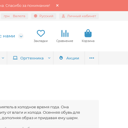
а. Спасибо за понимание!
грн
Валюта
Русский
Личный кабинет
с нами
Закладки
Сравнение
Корзина
Оргтехника
Акции
иятель в холодное время года. Она
ту от влаги и холода. Осенняя обувь для
, дополняя образ и придавая ему шарм.