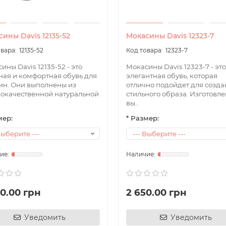
а, присвячена RoIP зв'язку
ины Davis 12135-52
Мокасины Davis 12323-7
і засоби охорони об`єктів та територій
12135-52
12323-7
GIS MAP
ины Davis 12135-52 - это
Мокасины Davis 12323-7 - это
ал - Геоінформаційна система
ная и комфортная обувь для
элегантная обувь, которая
н. Они выполнены из
отлично подойдет для созд
TE
окачественной натуральной
стильного образа. Изготовле
те віддячити нам за консультацію або якісне обслуговуванн
вы..
увавши на розвиток проекту будь-яку комфортну для вас с
мер:
* Размер:
00.00 грн
2 650.00 грн
Уведомить
Уведомить