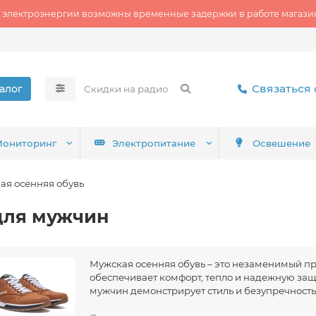
 электроэнергии возможны временные задержки в работе магазин
Связаться 
алог
ониторинг
Электропитание
Освешение
ая осенняя обувь
для мужчин
Мужская осенняя обувь – это незаменимый пр
обеспечивает комфорт, тепло и надежную защи
мужчин демонстрирует стиль и безупречность