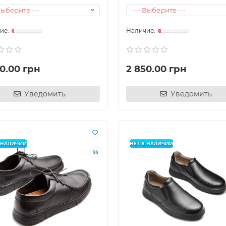
0.00 грн
2 850.00 грн
Уведомить
Уведомить
РМАЦИОННЫЕ РЕСУРСЫ НАШЕЙ КОМП
IS
В НАЛИЧИИ
НЕТ В НАЛИЧИИ
й сайт нашої компанії
ля спілкування
IS Cloud
 моніторингу за рухомими об'єктами