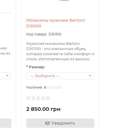
Мокасины мужские Bertoni
D30100
D30100
Мужские мокасины Bertoni
ания
D30100 - это элегантная обувь,
ны из
которая сочетает в себе комфорт и
я,
стиль. Изготовленные из высоко..
уму.
* Размер:
2 850.00 грн
Уведомить