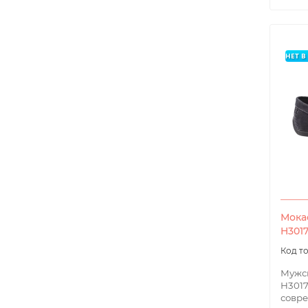
НЕТ 
Мока
H301
Мужск
H3017
совре