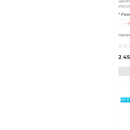
ценят
Изгото
* Раз
2 4
НЕТ 