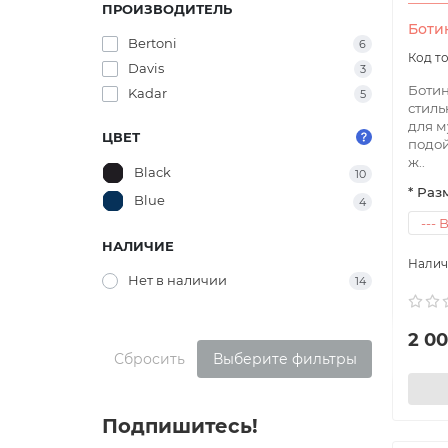
ПРОИЗВОДИТЕЛЬ
Боти
Bertoni
6
Davis
3
Ботин
Kadar
5
стиль
для м
ЦВЕТ
подой
ж..
Black
10
* Раз
Blue
4
НАЛИЧИЕ
Нет в наличии
14
2 0
Сбросить
Выберите фильтры
Подпишитесь!