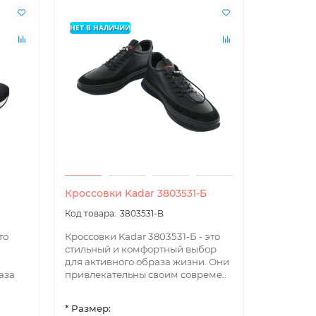
НЕТ В НАЛИЧИИ
Aqara
Tuya
Кроссовки Kadar 3803531-Б
3803531-B
то
Кроссовки Kadar 3803531-Б - это
стильный и комфортный выбор
для активного образа жизни. Они
аза
привлекательны своим совреме..
* Размер: