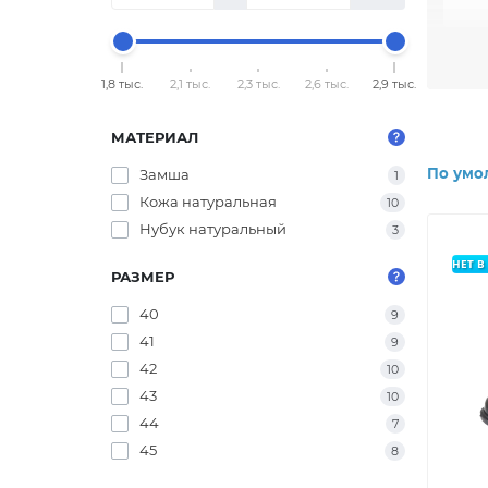
прекр
из мя
1,8 тыс.
2,1 тыс.
2,3 тыс.
2,6 тыс.
2,9 тыс.
Мужск
позво
МАТЕРИАЛ
разно
По умо
Замша
1
Специ
Кожа натуральная
10
предо
Нубук натуральный
идеал
3
НЕТ 
Неосп
РАЗМЕР
разли
остав
40
9
41
9
Овлад
42
10
надеж
43
10
44
7
45
8