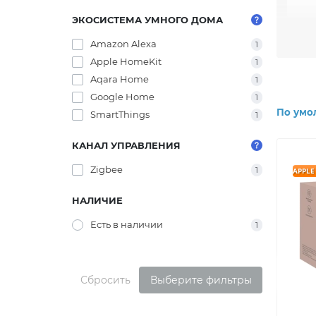
ЭКОСИСТЕМА УМНОГО ДОМА
Основ
монит
Amazon Alexa
1
реаль
Apple HomeKit
1
рабоч
Aqara Home
1
адапт
безоп
Google Home
1
По умо
SmartThings
1
Эти у
что у
КАНАЛ УПРАВЛЕНИЯ
спосо
моде
Zigbee
1
APPLE
Таким
НАЛИЧИЕ
решен
ИНФО
Есть в наличии
1
MicroG
Основни
Сбросить
Выберите фильтры
Forum
Форум д