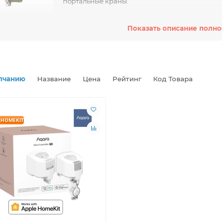
портальные краны.
ные преимущества умных электроприводов включают в себя во
Показать описание полн
оринга через специализированные приложения или облачные п
ном времени отслеживать состояние оборудования, получать ув
ие процессы. Благодаря встроенным датчикам и алгоритмам м
ироваться к изменяющимся условиям и предотвращать потенци
асность на высоком уровне.
лчанию
Название
Цена
Рейтинг
Код Товара
стройства поддерживают различные интерфейсы связи, такие как
прощает их интеграцию в существующие системы управления. Э
бствует сокращению эксплуатационных затрат, а модульная конс
рнизацию.
 HOMEKIT
 образом, умные электроприводы для управления кранами пре
ие, способствующее улучшению производительности и безопасн
РМАЦИОННЫЕ РЕСУРСЫ НАШЕЙ КОМП
IS
й сайт нашої компанії
ля спілкування