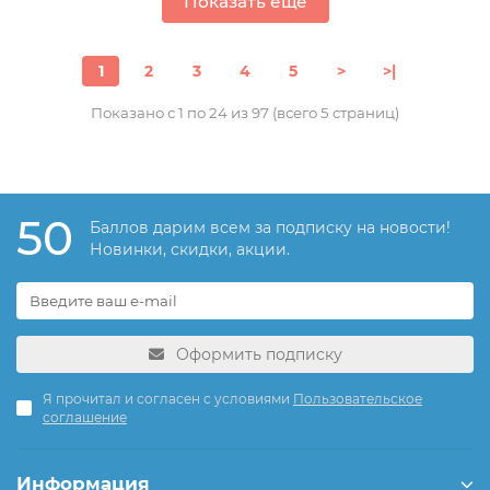
Показать еще
1
2
3
4
5
>
>|
Показано с 1 по 24 из 97 (всего 5 страниц)
50
Баллов дарим всем за подписку на новости!
Новинки, скидки, акции.
Оформить подписку
Я прочитал и согласен с условиями
Пользовательское
соглашение
Информация