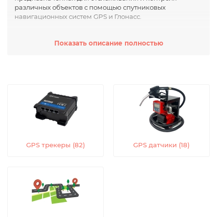
различных объектов с помощью спутниковых
навигационных систем GPS и Глонасс.
Данное оборудование состоит из специализированных
Показать описание полностью
устройств, таких как трекеры и приемники сигналов
спутниковых систем, которые позволяют осуществлять
позиционирование и мониторинг в режиме реального
времени. Оно используется в широком спектре
отраслей, таких как логистика, транспорт, строительство,
энергетика, сельское хозяйство и других.
Основные функции оборудования для GPS / Глонасс
Мониторинга включают в себя определение точных
координат объектов, отслеживание маршрутов и
перемещений, контроль скорости и превышения
GPS трекеры (82)
GPS датчики (18)
установленных ограничений, а также наблюдение за
состоянием и работой техники.
Благодаря уникальности и надежности системы GPS /
Глонасс, данное оборудование позволяет улучшить
эффективность и безопасность работы объектов,
обеспечить более точное планирование и управление,
а также повысить контроль над активами.