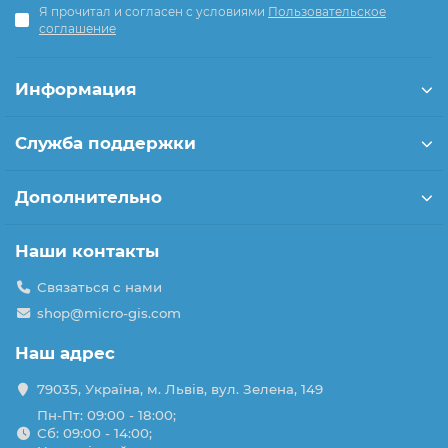
Я прочитал и согласен с условиями
Пользовательское
Важным фактором при выборе детской обуви является
соглашение
ее размер. Обувь должна быть подобрана с учетом
особенностей растущей ноги ребенка. Она не должна
быть слишком тесной или слишком свободной, чтобы не
Информация
нанести вреда ноге.
Детская обувь - это не только стильный аксессуар, но и
Служба поддержки
важный элемент заботы о здоровье растущего
организма. Правильно подобранная обувь помогает
поддерживать правильную постановку стопы,
Дополнительно
предотвращает возникновение плоскостопия и других
проблем с ногами в будущем.
Наши контакты
Связаться с нами
shop@micro-gis.com
Наш адрес
79035, Україна, м. Львів, вул. Зелена, 149
Пн-Пт: 09:00 - 18:00;
Сб: 09:00 - 14:00;