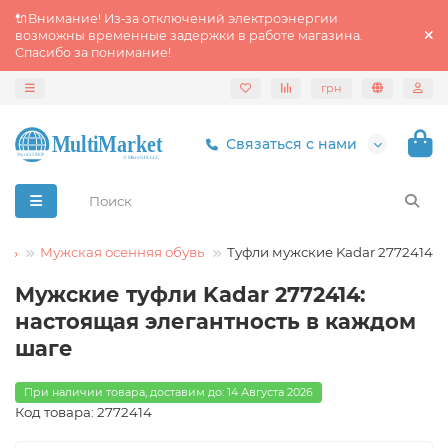
🔌Внимание! Из‑за отключений электроэнергии
возможны временные задержки в работе магазина.
Спасибо за понимание!
грн
Связаться с нами
увь
Мужская осенняя обувь
Туфли мужские Kadar 2772414
Mужские туфли Kadar 2772414:
настоящая элегантность в каждом
шаге
При наличии товара, доставим до: 14 Августа 2026
Код товара: 2772414