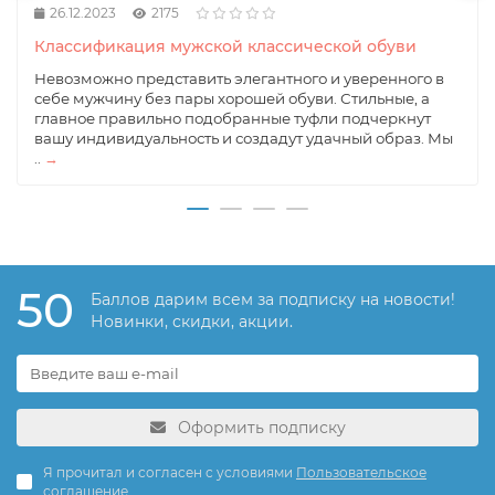
26.12.2023
2175
Классификация мужской классической обуви
Невозможно представить элегантного и уверенного в
себе мужчину без пары хорошей обуви. Стильные, а
главное правильно подобранные туфли подчеркнут
вашу индивидуальность и создадут удачный образ. Мы
..
→
50
Баллов дарим всем за подписку на новости!
Новинки, скидки, акции.
Оформить подписку
Я прочитал и согласен с условиями
Пользовательское
соглашение