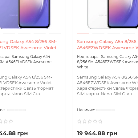
ng Galaxy A54 8/256 SM-
Samsung Galaxy A54 8/256
ELVDSEK Awesome Violet
A546EZWDSEK Awesome W
Samsung Galaxy A54
Samsung Galaxy A5
 SM-A546ELVDSEK Awesome
8/256 SM-A546EZWDSEK Awes
White
ng Galaxy A54 8/256 SM-
Samsung Galaxy A54 8/256 S
LVDSEK Awesome Violet
A546EZWDSEK Awesome Wh
теристики Связь Формат
Характеристики Связь Форм
арты: Nano-SIM Ста..
SIM-карты: Nano-SIM Стан..
944.88 грн
19 944.88 грн