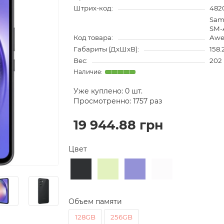
Штрих-код:
482
Sam
SM-
Код товара:
Awe
Габариты (ДхШхВ):
158.
Вес:
202 
Уже куплено:
0
шт.
Просмотренно: 1757 раз
19 944.88 грн
Цвет
Объем памяти
128GB
256GB