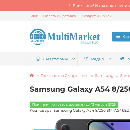
🔌Внимание! Из‑за отключений
Блог
Оплата и Доставка
Возврат и Обмен
Кат
Смартфоны
Радио
М
Телефоны и Смартфоны
Samsung
Sams
Samsung Galaxy A54 8/2
При наличии товара, доставим до: 13 Августа 2026
Код товара: Samsung Galaxy A54 8/256 SM-A546E