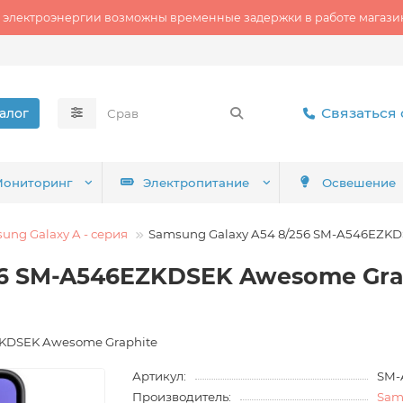
 электроэнергии возможны временные задержки в работе магазин
Связаться 
алог
ониторинг
Электропитание
Освешение
ung Galaxy A - серия
Samsung Galaxy A54 8/256 SM-A546EZKD
56 SM-A546EZKDSEK Awesome Gra
ZKDSEK Awesome Graphite
Артикул:
SM-
Производитель:
Sam