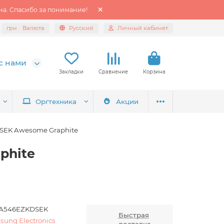
а. Спасибо за понимание!
грн
Валюта
Русский
Личный кабинет
с нами
Закладки
Сравнение
Корзина
Оргтехника
Акции
SEK Awesome Graphite
phite
A546EZKDSEK
Быстрая
sung Electronics
доставка