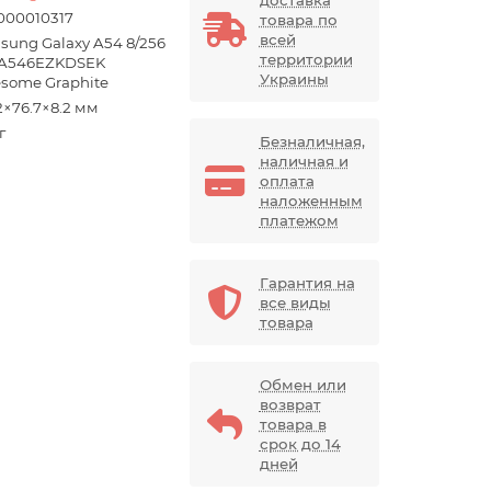
000010317
товара по
всей
sung Galaxy A54 8/256
территории
A546EZKDSEK
Украины
some Graphite
2×76.7×8.2 мм
г
Безналичная,
наличная и
оплата
наложенным
платежом
Гарантия на
все виды
товара
Обмен или
возврат
товара в
срок до 14
дней