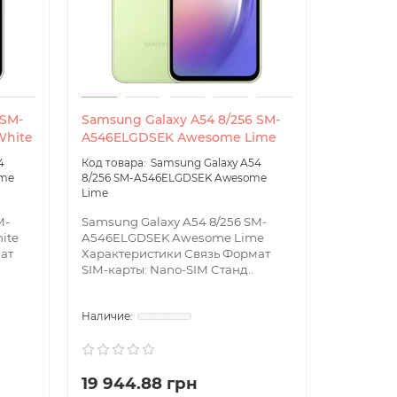
 SM-
Samsung Galaxy A54 8/256 SM-
hite
A546ELGDSEK Awesome Lime
4
Samsung Galaxy A54
ome
8/256 SM-A546ELGDSEK Awesome
Lime
M-
Samsung Galaxy A54 8/256 SM-
ite
A546ELGDSEK Awesome Lime
ат
Характеристики Связь Формат
SIM-карты: Nano-SIM Станд..
19 944.88 грн