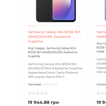
Samsung Galaxy A54 8/256 SM-
Samsu
A546EZKDSEK Awesome
A546
Graphite
8/256
Samsung Galaxy A54
Violet
8/256 SM-A546EZKDSEK Awesome
Graphite
Samsu
A546E
Samsung Galaxy A54 8/256 SM-
Харак
A546EZKDSEK Awesome Graphite
SIM-к
Характеристики Связь Формат
SIM-карты: Nano-SIM С..
19 944.88 грн
19 