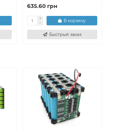
635.60 грн
576.03
у
В корзину
Быстрый заказ