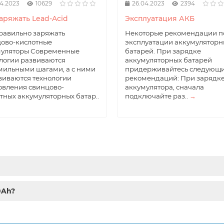
4.2023
10629
26.04.2023
2394
аряжать Lead-Acid
Эксплуатация АКБ
равильно заряжать
Некоторые рекомендации п
ово-кислотные
эксплуатации аккумуляторн
муляторы Современные
батарей. При зарядке
логии развиваются
аккумуляторных батарей
ильными шагами, а с ними
придерживайтесь следующ
виваются технологии
рекомендаций: При зарядк
овления свинцово-
аккумулятора, сначала
тных аккумуляторных батар..
подключайте раз..
→
0Ah?