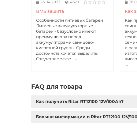
26.04.2023
4629
26.0
BMS защита
Как з
Особенности литиевых батарей
Как п
Литиевые аккумуляторные
свинц
батареи - безусловно имеют
акку
преимущества перед
техно
аккумуляторами свинцово-
семим
кислотной группы. Среди
и раз
достоинств хочется выделить:
изгот
Отсутствие эффе..
→
кисло
→
FAQ для товара
Как получить Ritar RT12100 12V/100Ah?
Больше информации о Ritar RT12100 12V/10