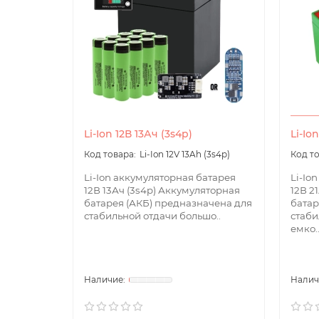
Li-Ion 12В 13Ач (3s4p)
Li-Io
Li-Ion 12V 13Ah (3s4p)
Li-Ion аккумуляторная батарея
Li-Io
12В 13Ач (3s4p) Аккумуляторная
12В 2
батарея (АКБ) предназначена для
батар
стабильной отдачи большо..
стаби
емко.