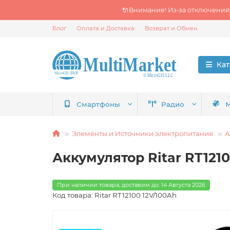
🔌Внимание! Из‑за отключений
Блог
Оплата и Доставка
Возврат и Обмен
Кат
Смартфоны
Радио
М
Элементы и Источники электропитания
А
Аккумулятор Ritar RT1210
При наличии товара, доставим до: 14 Августа 2026
Код товара: Ritar RT12100 12V/100Ah