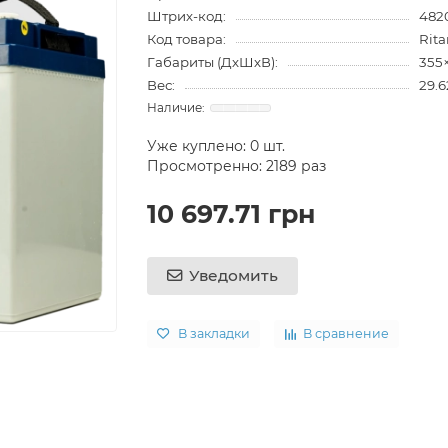
Штрих-код:
482
Код товара:
Rita
Габариты (ДхШхВ):
355
Вес:
29.6
Уже куплено:
0
шт.
Просмотренно: 2189 раз
10 697.71 грн
Уведомить
В закладки
В сравнение