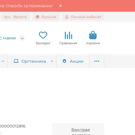
а. Спасибо за понимание!
грн
Валюта
Русский
Личный кабинет
с нами
Закладки
Сравнение
Корзина
Оргтехника
Акции
00000012816
Быстрая
r
доставка