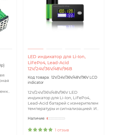
LED индикатор для Li-Ion,
LCD инди
LiFePo4, Lead-Acid
LiFePo4,
0p)
12V/24V/36V/48V/96В
12В/24В/
рея
12V/24V/36V/48V/96V LCD
орная
indicator
indicator
емк..
12V/24V/36V/48V/96V LED
12V/24V/
индикатор для Li-Ion, LiFePo4,
для Lithi
Lead-Acid батарей с измерителем
Специфи
температуры и сигнализацией. И..
устройств
1 отзыв