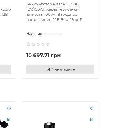
Аккумулятор Ritar RT12100
Аккумуля
кость:
12V/100Ah Характеристики:
RT121201
 12В
Емкость: 100 Ач Выходное
Емкость: 
напряжение: 12В Вес: 29 кг Р..
напряжени
10 697.71 грн
1 186.7
Уведомить