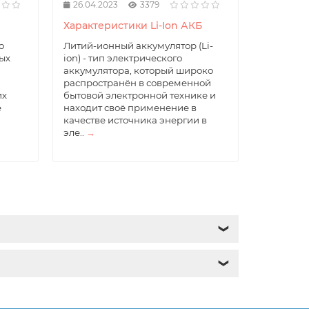
26.04.2023
3379
Характеристики Li-Ion АКБ
о
Литий-ионный аккумулятор (Li-
ых
ion) - тип электрического
аккумулятора, который широко
распространён в современной
их
бытовой электронной технике и
е
находит своё применение в
качестве источника энергии в
эле..
→
❯
❯