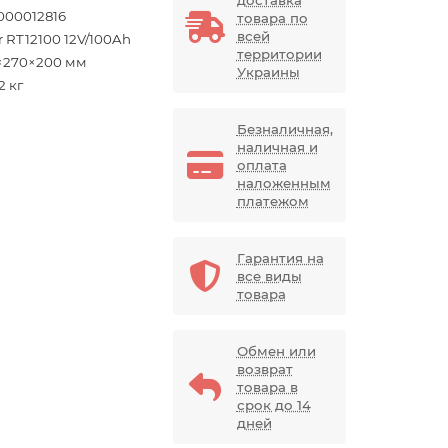
000012816
товара по
всей
r RT12100 12V/100Ah
территории
×270×200 мм
Украины
2 кг
Безналичная,
наличная и
оплата
наложенным
платежом
Гарантия на
все виды
товара
Обмен или
возврат
товара в
срок до 14
дней