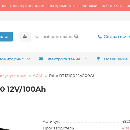
 электроэнергии возможны временные задержки в работе магазин
Связаться 
алог
ониторинг
Электропитание
Освешение
ккумуляторы
AGM
Ritar RT12100 12V/100Ah
0 12V/100Ah
Артикул:
482
Производитель:
Rita