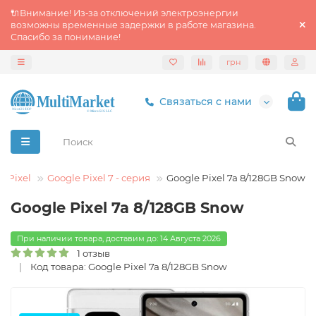
🔌Внимание! Из‑за отключений электроэнергии
возможны временные задержки в работе магазина.
Спасибо за понимание!
грн
Связаться с нами
e Pixel
Google Pixel 7 - серия
Google Pixel 7a 8/128GB Snow
Google Pixel 7a 8/128GB Snow
При наличии товара, доставим до: 14 Августа 2026
1 отзыв
Код товара: Google Pixel 7a 8/128GB Snow