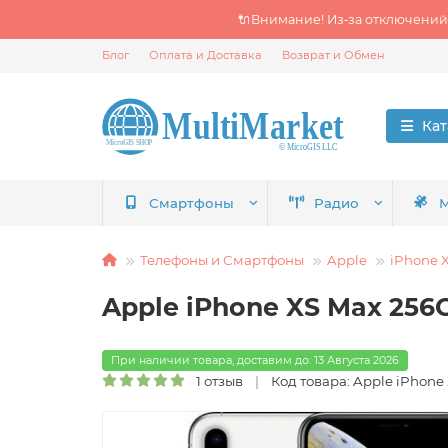
🔌Внимание! Из‑за отключений
Блог
Оплата и Доставка
Возврат и Обмен
Кат
Смартфоны
Радио
М
Телефоны и Смартфоны
Apple
iPhone 
Apple iPhone XS Max 256G
При наличии товара, доставим до: 13 Августа 2026
1 отзыв
Код товара: Apple iPhone 