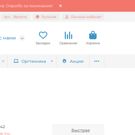
а. Спасибо за понимание!
грн
Валюта
Русский
Личный кабинет
с нами
Закладки
Сравнение
Корзина
Оргтехника
Акции
42
Быстрая
e Inc.