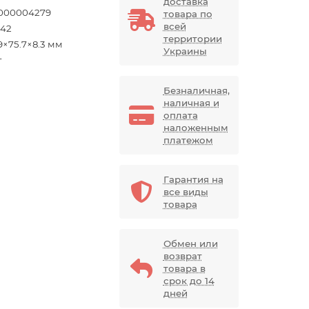
доставка
000004279
товара по
всей
42
территории
9×75.7×8.3 мм
Украины
г
Безналичная,
наличная и
оплата
наложенным
платежом
Гарантия на
все виды
товара
Обмен или
возврат
товара в
срок до 14
дней