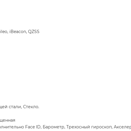
leo, iBeacon, QZSS
ей стали, Стекло.
ищенная
полнительно Face ID, Барометр, Трехосный гироскоп, Аксел