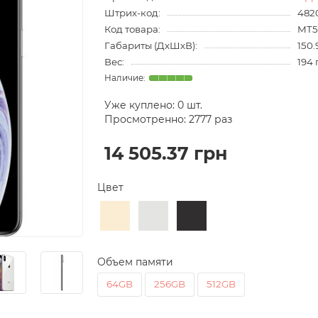
Штрих-код:
482
Код товара:
MT5
Габариты (ДхШхВ):
150.
Вес:
194 
Уже куплено:
0
шт.
Просмотренно: 2777 раз
14 505.37 грн
Цвет
Объем памяти
64GB
256GB
512GB