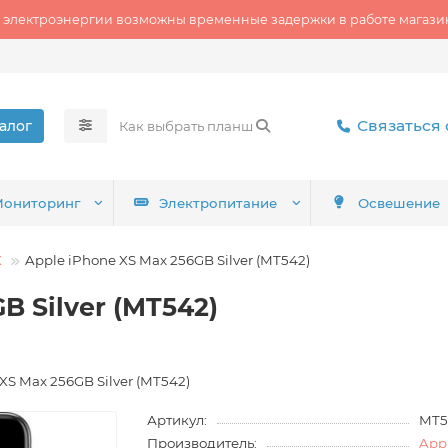
 электроэнергии возможны временные задержки в работе магазин
Связаться 
алог
ониторинг
Электропитание
Освешение
X
Apple iPhone XS Max 256GB Silver (MT542)
B Silver (MT542)
XS Max 256GB Silver (MT542)
Артикул:
MT5
Производитель:
Appl