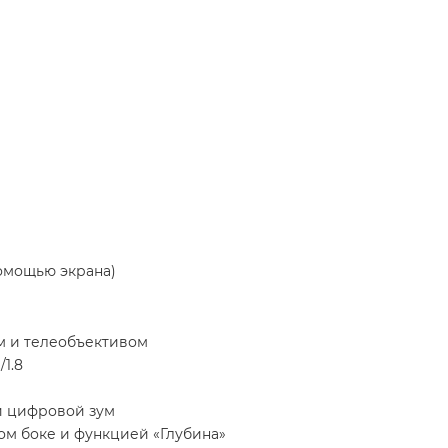
помощью экрана)
м и телеобъективом
1.8
й цифровой зум
м боке и функцией «Глубина»