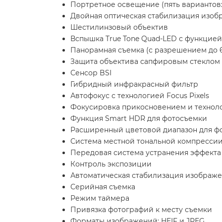
Портретное освещение (пять вариантов: 
Двойная оптическая стабилизация изоб
Шестилинзовый объектив
Вспышка True Tone Quad-LED с функцией
Панорамная съемка (с разрешением до 
Защита объектива сапфировым стеклом
Сенсор BSI
Гибридный инфракрасный фильтр
Автофокус с технологией Focus Pixels
Фокусировка прикосновением и технолог
Функция Smart HDR для фотосъемки
Расширенный цветовой диапазон для фо
Система местной тональной компресси
Передовая система устранения эффекта 
Контроль экспозиции
Автоматическая стабилизация изображ
Серийная съемка
Режим таймера
Привязка фотографий к месту съемки
Форматы изображений: HEIF и JPEG