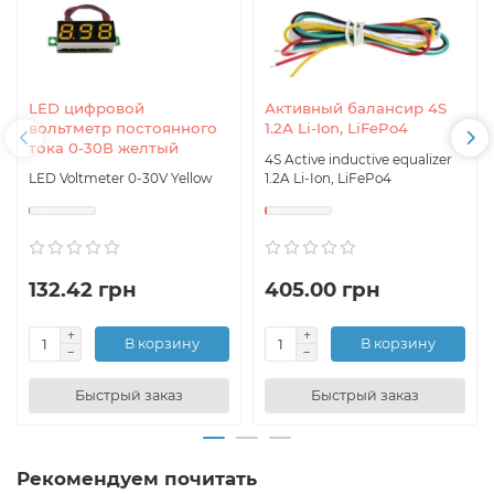
LED цифровой
Активный балансир 4S
вольтметр постоянного
1.2А Li-Ion, LiFePo4
тока 0-30В желтый
4S Active inductive equalizer
LED Voltmeter 0-30V Yellow
1.2A Li-Ion, LiFePo4
132.42 грн
405.00 грн
В корзину
В корзину
Быстрый заказ
Быстрый заказ
Рекомендуем почитать