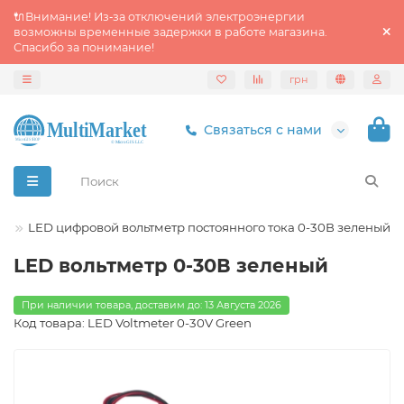
🔌Внимание! Из‑за отключений электроэнергии
возможны временные задержки в работе магазина.
Спасибо за понимание!
грн
Связаться с нами
ы
LED цифровой вольтметр постоянного тока 0-30В зеленый
LED вольтметр 0-30В зеленый
При наличии товара, доставим до: 13 Августа 2026
Код товара: LED Voltmeter 0-30V Green