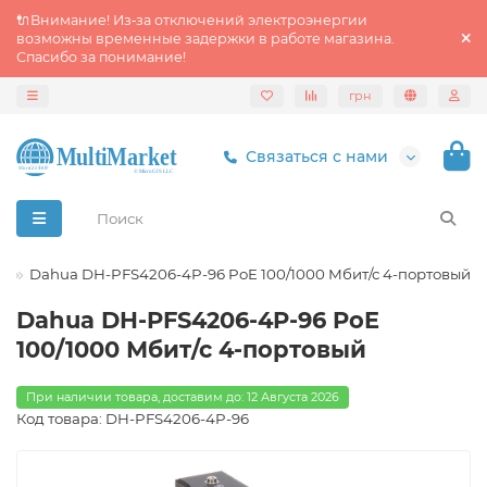
🔌Внимание! Из‑за отключений электроэнергии
возможны временные задержки в работе магазина.
Спасибо за понимание!
грн
Связаться с нами
ы
Dahua DH-PFS4206-4P-96 PoE 100/1000 Мбит/с 4-портовый
Dahua DH-PFS4206-4P-96 PoE
100/1000 Мбит/с 4-портовый
При наличии товара, доставим до: 12 Августа 2026
Код товара: DH-PFS4206-4P-96