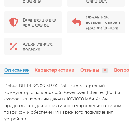
Украины
платежом
Обмен или
Гарантия на все
возврат товара в
виды товара
срок до 14 дней
Акции, скидки,
подарки
Описание
Характеристики
Отзывы
Вопро
0
Dahua DH-PFS4206-4P-96 PoE - это 4-портовый
коммутатор с поддержкой Power over Ethernet (PoE) и
скоростью передачи данных 100/1000 Мбит/с. Он
предназначен для эффективного управления сетевым
трафиком и обеспечения надежного подключения
устройств.