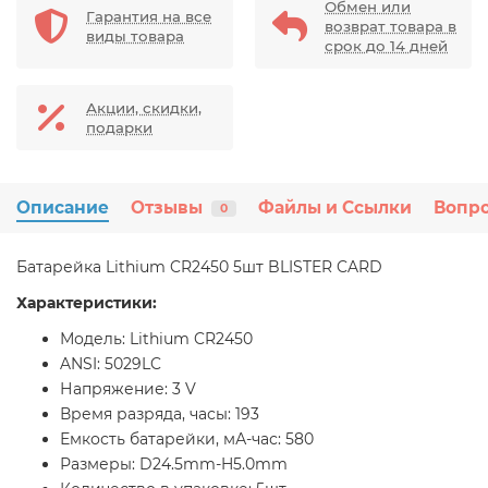
Обмен или
Гарантия на все
возврат товара в
виды товара
срок до 14 дней
Акции, скидки,
подарки
Описание
Отзывы
Файлы и Ссылки
Вопро
0
Батарейка Lithium CR2450 5шт BLISTER CARD
Характеристики:
Модель: Lithium CR2450
ANSI: 5029LC
Напряжение: 3 V
Время разряда, часы: 193
Емкость батарейки, мА-час: 580
Размеры: D24.5mm-H5.0mm