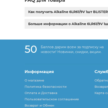
Как получить Alkaline 6LR61/9V 1шт BLISTER
Больше информации о Alkaline 6LR61/9V 1ш
50
Баллов дарим всем за подписку на
новости! Новинки, скидки, акции.
Информация
Служ
О магазине
Обратна
Политика безопасности
Возврат
Оплата и Доставка
Карта с
Пользовательское соглашение
Возврат и Обмен