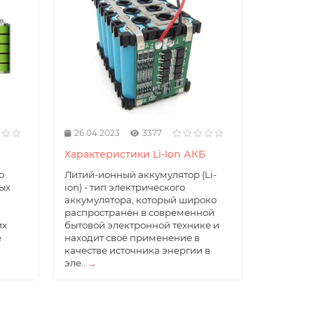
26.04.2023
3377
Характеристики Li-Ion АКБ
о
Литий-ионный аккумулятор (Li-
ых
ion) - тип электрического
аккумулятора, который широко
распространён в современной
их
бытовой электронной технике и
е
находит своё применение в
качестве источника энергии в
эле..
→