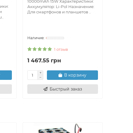
10000mAh 15W Характеристики:
ики:
Аккумулятор: Li-Pol Назначение:
Power Ban
и
Для смартфонов и планшетов ..
30000mA
..
Характер
мАч Функ
Charge 2.0
1 отзыв
1 467.55 грн
2 134.
у
В корзину
Быстрый заказ