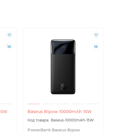
 15W
Baseus Bipow 10000mAh 15W
Baseus S
22.5W
Baseus-10000mAh-15W
PowerBank Baseus Bipow
30000mAh