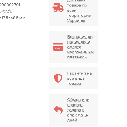
000002701
товара по
всей
61/9V/B
территории
×17.5×48.5 мм
Украины
Безналичная,
наличная и
оплата
наложенным
платежом
Гарантия на
все виды
товара
Обмен или
возврат
товара в
срок до 14
дней