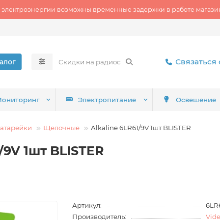
 электроэнергии возможны временные задержки в работе магазин
Связаться 
алог
ониторинг
Электропитание
Освешение
атарейки
Щелочные
Alkaline 6LR61/9V 1шт BLISTER
/9V 1шт BLISTER
Артикул:
6LR
Производитель:
Vid