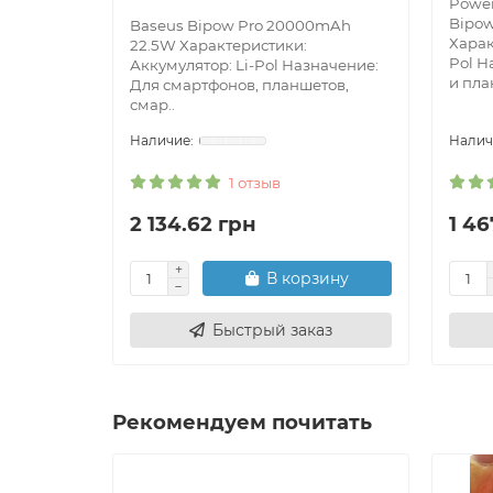
Powe
Bipo
Baseus Bipow Pro 20000mAh
Харак
22.5W Характеристики:
Pol Н
Аккумулятор: Li-Pol Назначение:
и пла
Для смартфонов, планшетов,
смар..
1 отзыв
2 134.62 грн
1 46
В корзину
Быстрый заказ
Рекомендуем почитать