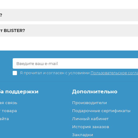
?
т BLISTER?
Я прочитал и согласен с условиями
Пользовательское согл
ба поддержки
Дополнительно
я связь
Производители
 товара
Подарочные сертификаты
айта
Личный кабинет
История заказов
Закладки