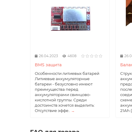
26.04.2023
4608
26.0
BMS защита
Бала
Особенности литиевых батарей
Струк
Литиевые аккумуляторные
аккум
батареи - безусловно имеют
предс
преимущества перед
после
аккумуляторами свинцово-
соеди
кислотной группы. Среди
схеме
достоинств хочется выделить:
аккум
Отсутствие эффе..
→
21Ah (
FAQ для товара