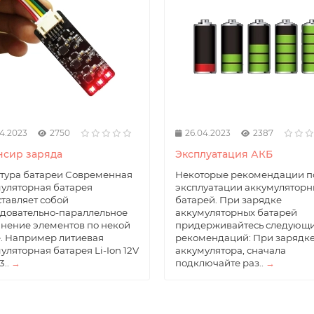
4.2023
2750
26.04.2023
2387
нсир заряда
Эксплуатация АКБ
тура батареи Современная
Некоторые рекомендации п
уляторная батарея
эксплуатации аккумуляторн
тавляет собой
батарей. При зарядке
довательно-параллельное
аккумуляторных батарей
нение элементов по некой
придерживайтесь следующ
. Например литиевая
рекомендаций: При зарядк
уляторная батарея Li-Ion 12V
аккумулятора, сначала
3..
→
подключайте раз..
→