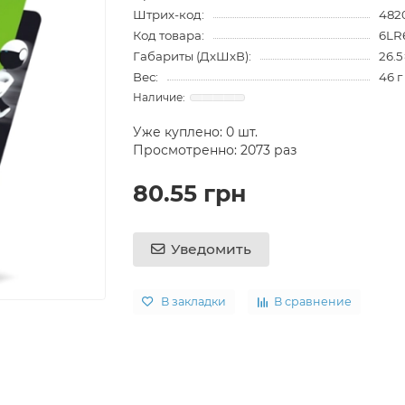
Штрих-код:
482
Код товара:
6LR
Габариты (ДхШхВ):
26.5
Вес:
46 г
Уже куплено:
0
шт.
Просмотренно: 2073 раз
80.55 грн
Уведомить
В закладки
В сравнение