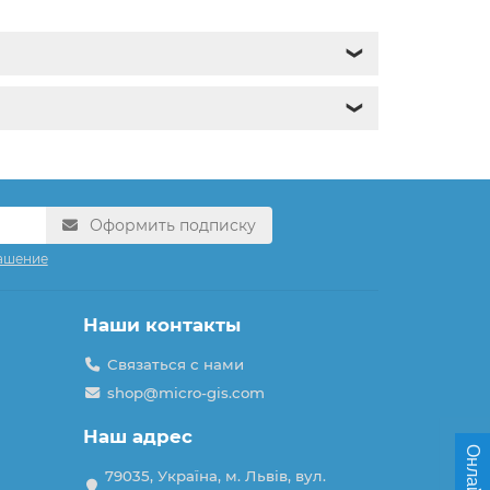
❯
❯
Оформить подписку
ашение
Наши контакты
Связаться с нами
shop@micro-gis.com
Наш адрес
79035, Україна, м. Львів, вул.