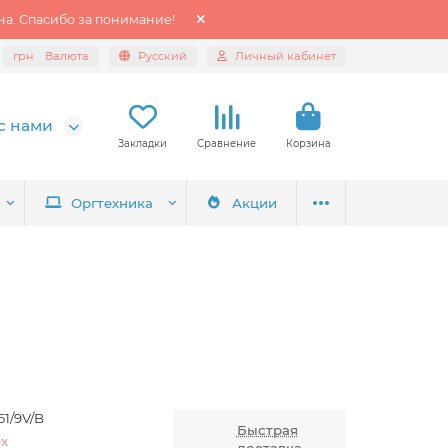
а. Спасибо за понимание!
грн
Валюта
Русский
Личный кабинет
с нами
Закладки
Сравнение
Корзина
Оргтехника
Акции
61/9V/B
Быстрая
ex
доставка