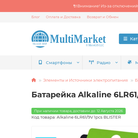
🔌Внимание! Из‑за отключений
Блог
Оплата и Доставка
Возврат и Обмен
Кат
Смартфоны
Радио
М
Элементы и Источники электропитания
Б
Батарейка Alkaline 6LR61
При наличии товара, доставим до: 12 Августа 2026
Код товара: Alkaline 6LR61/9V 1pcs BLISTER