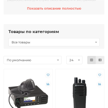
служб, комплексы мобильной и стационарной
Показать описание полностью
видеофиксации.
Motorola Solutions предоставляет программное и
аппаратное обеспечение, комплексные решения для
анализа видео и командных центров. Благодаря
тестированию прототипов в реальных экстремальных
Товары по категориям
полевых условиях, компания разрабатывает надёжное
оборудование для служб экстренного реагирования.
Motorola Solutions объединяет людей с помощью
технологий.
Motorola – это надежная связь в любых экстремальных
условиях.
Официальный сайт
компании:
https://www.motorolasolutions.com/