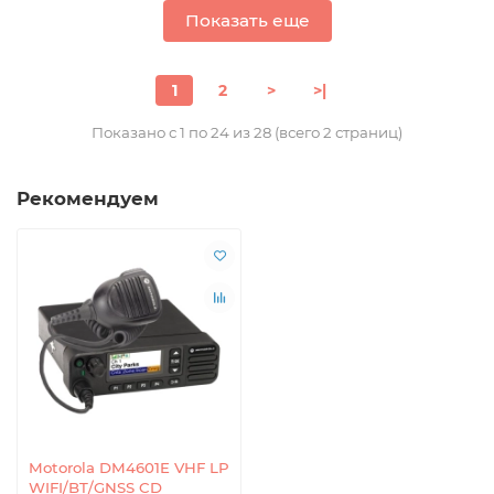
Показать еще
1
2
>
>|
Показано с 1 по 24 из 28 (всего 2 страниц)
Рекомендуем
Motorola DM4601E VHF LP
WIFI/BT/GNSS CD