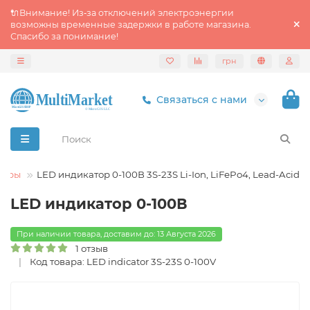
🔌Внимание! Из‑за отключений электроэнергии
возможны временные задержки в работе магазина.
Спасибо за понимание!
грн
Связаться с нами
торы
LED индикатор 0-100В 3S-23S Li-Ion, LiFePo4, Lead-Acid
LED индикатор 0-100В
При наличии товара, доставим до: 13 Августа 2026
1 отзыв
Код товара: LED indicator 3S-23S 0-100V