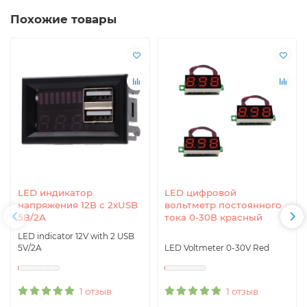
Похожие товары
LED индикатор
LED цифровой
напряжения 12В с 2xUSB
вольтметр постоянного
5В/2А
тока 0-30В красный
LED indicator 12V with 2 USB
5V/2A
LED Voltmeter 0-30V Red
1 отзыв
1 отзыв