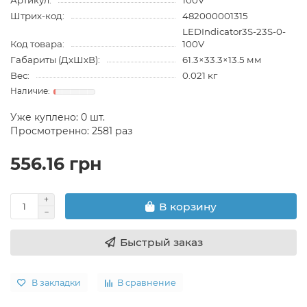
Артикул:
100V
Штрих-код:
482000001315
LEDIndicator3S-23S-0-
Код товара:
100V
Габариты (ДхШхВ):
61.3×33.3×13.5 мм
Вес:
0.021 кг
Уже куплено:
0
шт.
Просмотренно: 2581 раз
556.16 грн
В корзину
Быстрый заказ
В закладки
В сравнение