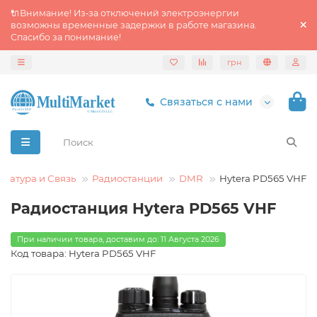
🔌Внимание! Из‑за отключений электроэнергии
возможны временные задержки в работе магазина.
Спасибо за понимание!
грн
Связаться с нами
ратура и Связь
Радиостанции
DMR
Hytera PD565 VHF
Радиостанция Hytera PD565 VHF
При наличии товара, доставим до: 11 Августа 2026
Код товара: Hytera PD565 VHF