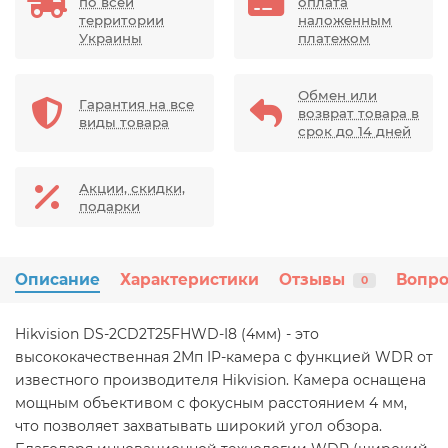
по всей
оплата
территории
наложенным
Украины
платежом
Обмен или
Гарантия на все
возврат товара в
виды товара
срок до 14 дней
Акции, скидки,
подарки
Описание
Характеристики
Отзывы
Вопро
0
Hikvision DS-2CD2T25FHWD-I8 (4мм) - это
высококачественная 2Мп IP-камера с функцией WDR от
известного производителя Hikvision. Камера оснащена
мощным объективом с фокусным расстоянием 4 мм,
что позволяет захватывать широкий угол обзора.