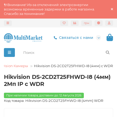
🔌Внимание! Из‑за отключений электроэнергии
возможны временные задержки в работе магазина.
Спасибо за понимание!
грн
Связаться с нами
ikvision Камеры
Hikvision DS-2CD2T25FHWD-I8 (4мм) с WDR
Hikvision DS-2CD2T25FHWD-I8 (4мм)
2Мп IP с WDR
При наличии товара, доставим до: 12 Августа 2026
Код товара: Hikvision DS-2CD2T25FHWD-I8 (4mm) WDR