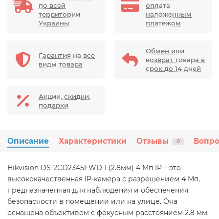
по всей
оплата
территории
наложенным
Украины
платежом
Обмен или
Гарантия на все
возврат товара в
виды товара
срок до 14 дней
Акции, скидки,
подарки
Описание
Характеристики
Отзывы
Вопро
0
Hikvision DS-2CD2345FWD-I (2.8мм) 4 Мп IP – это
высококачественная IP-камера с разрешением 4 Мп,
предназначенная для наблюдения и обеспечения
безопасности в помещении или на улице. Она
оснащена объективом с фокусным расстоянием 2.8 мм,