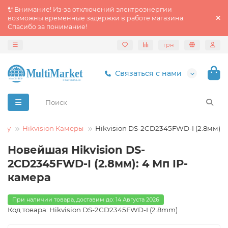
🔌Внимание! Из‑за отключений электроэнергии
возможны временные задержки в работе магазина.
Спасибо за понимание!
грн
Связаться с нами
logy
Hikvision Камеры
Hikvision DS-2CD2345FWD-I (2.8мм)
Новейшая Hikvision DS-
2CD2345FWD-I (2.8мм): 4 Мп IP-
камера
При наличии товара, доставим до: 14 Августа 2026
Код товара: Hikvision DS-2CD2345FWD-I (2.8mm)