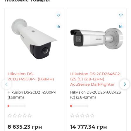
Hikvision DS-
Hikvision DS-2CD2646G2-
2CD2T45G0P-I (1.68мм)
IZS (C) (2.8-12мм)
AcuSense DarkFighter
Hikvision DS-2CD2T45G0P-I
Hikvision DS-2CD2646G2-IZS
(1.68mm)
(C) (2.8-12mm)
8 635.23 грн
14 777.34 грн