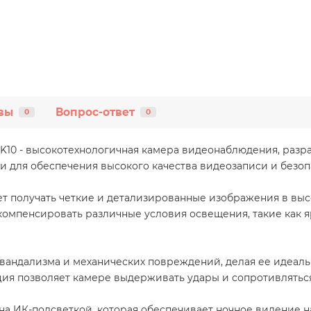
вы
Вопрос-ответ
0
0
 IK10 - высокотехнологичная камера видеонаблюдения, разр
для обеспечения высокого качества видеозаписи и безоп
ет получать четкие и детализированные изображения в в
компенсировать различные условия освещения, такие как я
т вандализма и механических повреждений, делая ее идеа
кция позволяет камере выдерживать удары и сопротивлять
ена ИК-подсветкой, которая обеспечивает ночное видение н