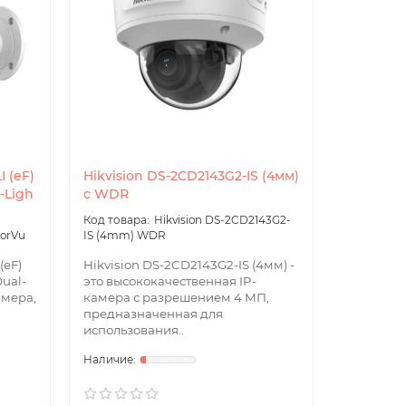
 (eF)
Hikvision DS-2CD2143G2-IS (4мм)
Hikvisio
-Ligh
с WDR
(2.8мм) 
Hikvision DS-2CD2143G2-
lorVu
IS (4mm) WDR
SU(C) (2.8
(eF)
Hikvision DS-2CD2143G2-IS (4мм) -
Hikvisio
Dual-
это высококачественная IP-
(2.8мм) 4
амера,
камера с разрешением 4 МП,
высокока
предназначенная для
IP-камер
использования..