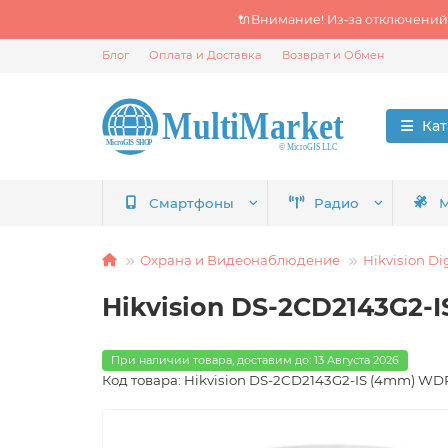
🔌Внимание! Из‑за отключений
Блог
Оплата и Доставка
Возврат и Обмен
Кат
Смартфоны
Радио
М
Охрана и Видеонаблюдение
Hikvision Di
Hikvision DS-2CD2143G2-I
При наличии товара, доставим до: 13 Августа 2026
Код товара: Hikvision DS-2CD2143G2-IS (4mm) WD