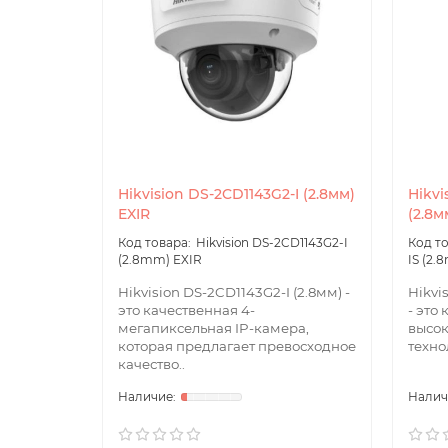
Hikvision DS-2CD1143G2-I (2.8мм)
Hikvi
EXIR
(2.8м
Hikvision DS-2CD1143G2-I
(2.8mm) EXIR
IS (2.
Hikvision DS-2CD1143G2-I (2.8мм) -
Hikvi
это качественная 4-
- это
мегапиксельная IP-камера,
высок
которая предлагает превосходное
техно
качество..