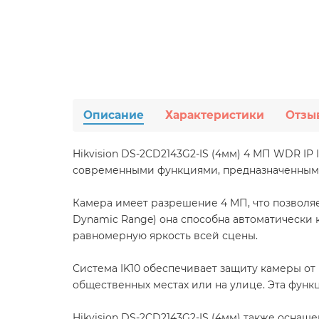
Описание
Характеристики
Отзы
Hikvision DS-2CD2143G2-IS (4мм) 4 МП WDR IP
современными функциями, предназначенными 
Камера имеет разрешение 4 МП, что позволя
Dynamic Range) она способна автоматически 
равномерную яркость всей сцены.
Система IK10 обеспечивает защиту камеры о
общественных местах или на улице. Эта фун
Hikvision DS-2CD2143G2-IS (4мм) также оснащ