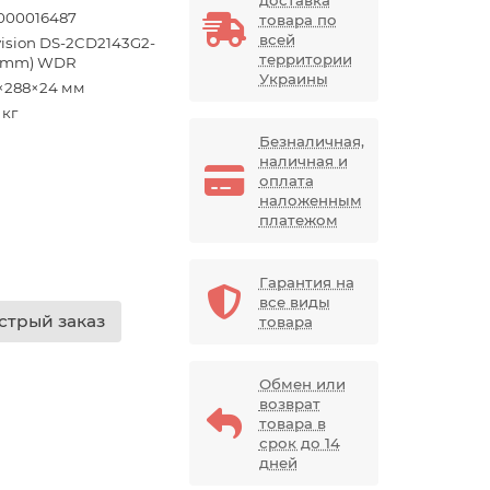
000016487
товара по
всей
vision DS-2CD2143G2-
территории
(4mm) WDR
Украины
×288×24 мм
 кг
Безналичная,
наличная и
оплата
наложенным
платежом
Гарантия на
все виды
стрый заказ
товара
Обмен или
возврат
товара в
срок до 14
дней