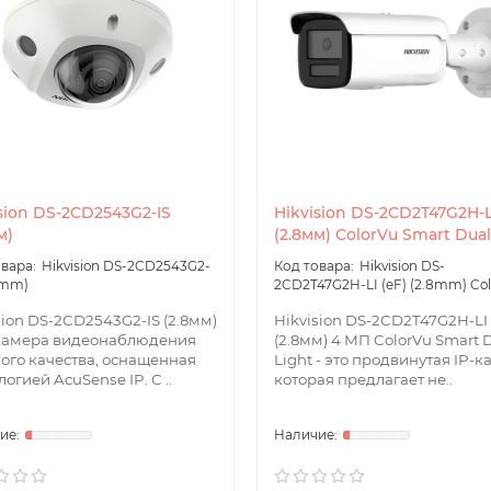
sion DS-2CD2543G2-IS
Hikvision DS-2CD2T47G2H-LI
м)
(2.8мм) ColorVu Smart Dual
Hikvision DS-2CD2543G2-
Hikvision DS-
8mm)
2CD2T47G2H-LI (eF) (2.8mm) Co
sion DS-2CD2543G2-IS (2.8мм)
Hikvision DS-2CD2T47G2H-LI 
 камера видеонаблюдения
(2.8мм) 4 МП ColorVu Smart 
ого качества, оснащенная
Light - это продвинутая IP-к
логией AcuSense IP. С ..
которая предлагает не..