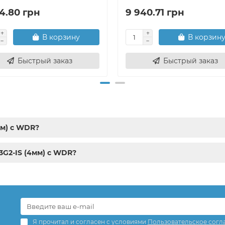
4.80 грн
9 940.71 грн
В корзину
В корзин
Быстрый заказ
Быстрый заказ
мм) с WDR?
3G2-IS (4мм) с WDR?
Я прочитал и согласен с условиями
Пользовательское согл