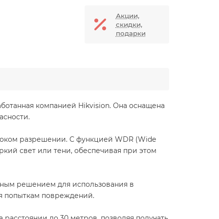
Акции,
скидки,
подарки
аботанная компанией Hikvision. Она оснащена
асности.
ысоком разрешении. С функцией WDR (Wide
ркий свет или тени, обеспечивая при этом
льным решением для использования в
ся попыткам повреждений.
а расстоянии до 30 метров, позволяя получать