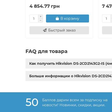
4 854.77 грн
7 47
В корзину
Быстрый заказ
FAQ для товара
Как получить Hikvision DS-2CD2143G2-IS (4
Больше информации о Hikvision DS-2CD214
50
Баллов дарим всем за подписку на
новости! Новинки, скидки, акции.