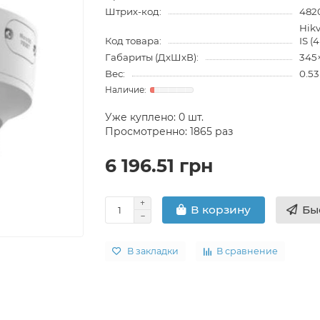
Штрих-код:
482
Hik
Код товара:
IS 
Габариты (ДхШхВ):
345
Вес:
0.53
Уже куплено:
0
шт.
Просмотренно: 1865 раз
6 196.51 грн
Бы
В корзину
В закладки
В сравнение