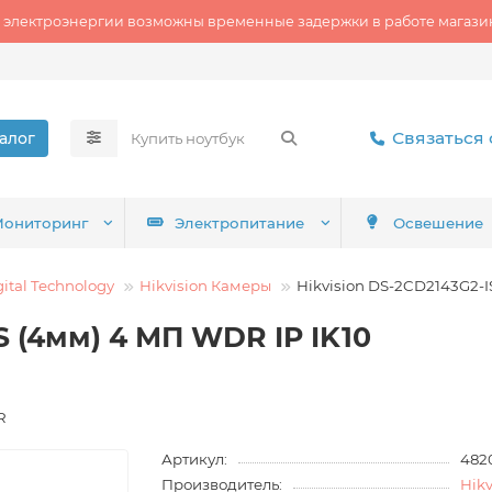
 электроэнергии возможны временные задержки в работе магазин
Связаться 
алог
ониторинг
Электропитание
Освешение
gital Technology
Hikvision Камеры
Hikvision DS-2CD2143G2-I
S (4мм) 4 МП WDR IP IK10
R
Артикул:
482
Производитель:
Hikv