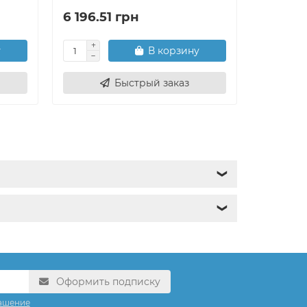
6 196.51 грн
9 396.
у
В корзину
Быстрый заказ
❯
❯
Оформить подписку
ашение