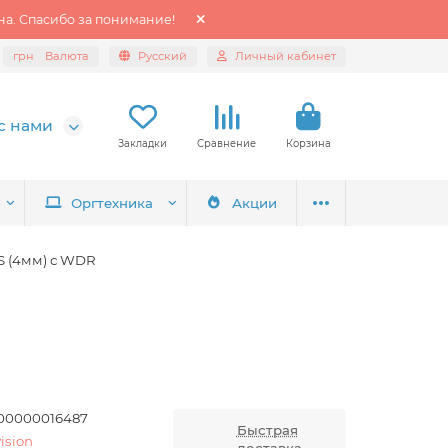
а. Спасибо за понимание!
грн
Валюта
Русский
Личный кабинет
с нами
Закладки
Сравнение
Корзина
Оргтехника
Акции
S (4мм) с WDR
00000016487
Быстрая
ision
доставка