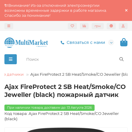
🔌Внимание! Из‑за отключений электроэнергии
возможны временные задержки в работе магазина.
Спасибо за понимание!
грн
Связаться с нами
ные датчики
Ajax FireProtect 2 SB Heat/Smoke/CO Jeweller (blac
Ajax FireProtect 2 SB Heat/Smoke/CO
Jeweller (black) пожарный датчик
При наличии товара, доставим до: 13 Августа 2026
Код товара: Ajax FireProtect 2 SB Heat/Smoke/CO Jeweller
(black)