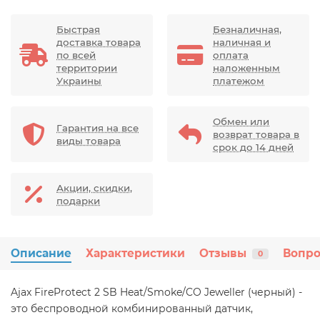
Быстрая
Безналичная,
доставка товара
наличная и
по всей
оплата
территории
наложенным
Украины
платежом
Обмен или
Гарантия на все
возврат товара в
виды товара
срок до 14 дней
Акции, скидки,
подарки
Описание
Характеристики
Отзывы
Вопро
0
Ajax FireProtect 2 SB Heat/Smoke/CO Jeweller (черный) -
это беспроводной комбинированный датчик,