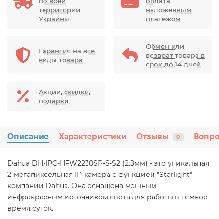
по всей
оплата
территории
наложенным
Украины
платежом
Обмен или
Гарантия на все
возврат товара в
виды товара
срок до 14 дней
Акции, скидки,
подарки
Описание
Характеристики
Отзывы
Вопро
0
Dahua DH-IPC-HFW2230SP-S-S2 (2.8мм) - это уникальная
2-мегапиксельная IP-камера с функцией "Starlight"
компании Dahua. Она оснащена мощным
инфракрасным источником света для работы в темное
время суток.