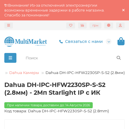
🔌Внимание! Из‑за отключений электроэнергии
возможны временные задержки в работе магазина.
Спасибо за понимание!
грн
Связаться с нами
gy
Dahua Камеры
Dahua DH-IPC-HFW2230SP-S-S2 (2.8мм)
Dahua DH-IPC-HFW2230SP-S-S2
(2.8мм) - 2Mп Starlight IP с ИК
При наличии товара, доставим до: 14 Августа 2026
Код товара: Dahua DH-IPC-HFW2230SP-S-S2 (2.8mm)