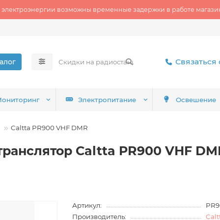
 электроэнергии возможны временные задержки в работе магазин
Связаться 
алог
ониторинг
Электропитание
Освешение
Caltta PR900 VHF DMR
ранслятор Caltta PR900 VHF DM
Артикул:
PR9
Производитель:
Calt