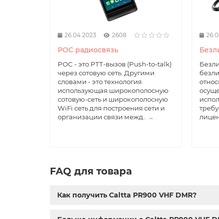
26.04.2023
2608
26.0
POC радиосвязь
Безл
POC - это PTT-вызов (Push-to-talk)
Безли
через сотовую сеть. Другими
безл
словами - это технология
относ
использующая широкополосную
осуще
сотовую-сеть и широкополосную
испол
WiFi сеть для построения сети и
требу
организации связи межд..
→
лицен
FAQ для товара
Как получить Caltta PR900 VHF DMR?