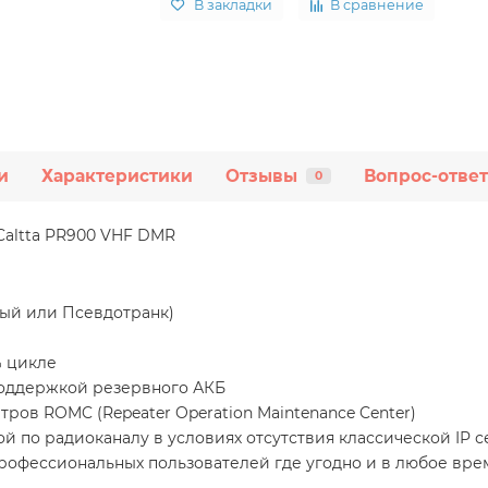
В закладки
В сравнение
и
Характеристики
Отзывы
Вопрос-ответ
0
Caltta PR900 VHF DMR
ый или Псевдотранк)
% цикле
 поддержкой резервного АКБ
ов ROMC (Repeater Operation Maintenance Center)
по радиоканалу в условиях отсутствия классической IP се
рофессиональных пользователей где угодно и в любое вре