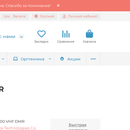
а. Спасибо за понимание!
грн
Валюта
Русский
Личный кабинет
с нами
Закладки
Сравнение
Корзина
Оргтехника
Акции
R
00 VHF DMR
Быстрая
ta Technologies Co.
доставка