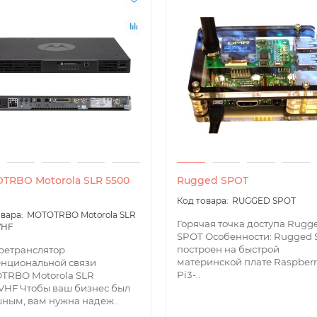
TRBO Motorola SLR 5500
Rugged SPOT
RUGGED SPOT
MOTOTRBO Motorola SLR
Горячая точка доступа Rugg
VHF
SPOT Особенности: Rugged
построен на быстрой
ретранслятор
материнской плате Raspberr
нциональной связи
Pi3-..
TRBO Motorola SLR
VHF Чтобы ваш бизнес был
ным, вам нужна надеж..