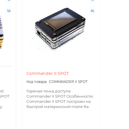
Commander II SPOT
OpenSPO
COMMANDER II SPOT
ed
Горячая точка доступа
Горячая т
 SPOT
Commander II SPOT Особенности:
OpenSPOT
Commander II SPOT построен на
Простая 
y
быстрой материнской плате Ra..
настройка