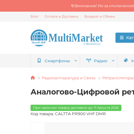
🔌Внимание! Из‑за отключений
Блог
Оплата и Доставка
Возврат и Обмен
Кат
Смартфоны
Радио
М
Радиоаппаратура и Связь
Ретрансляторы
Аналогово-Цифровой рет
При наличии товара, доставим до: 11 Августа 2026
Код товара: CALTTA PR900 VHF DMR