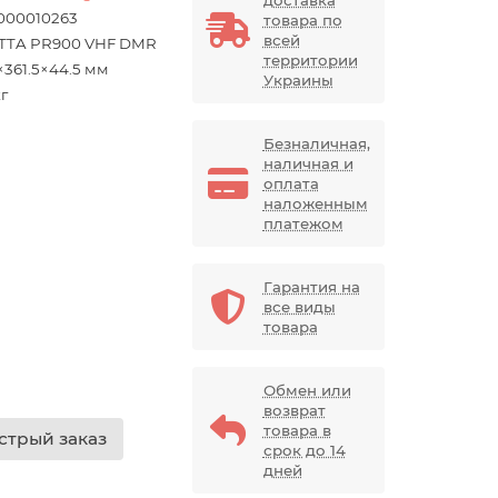
000010263
товара по
всей
TTA PR900 VHF DMR
территории
×361.5×44.5 мм
Украины
кг
Безналичная,
наличная и
оплата
наложенным
платежом
Гарантия на
все виды
товара
Обмен или
возврат
товара в
стрый заказ
срок до 14
дней