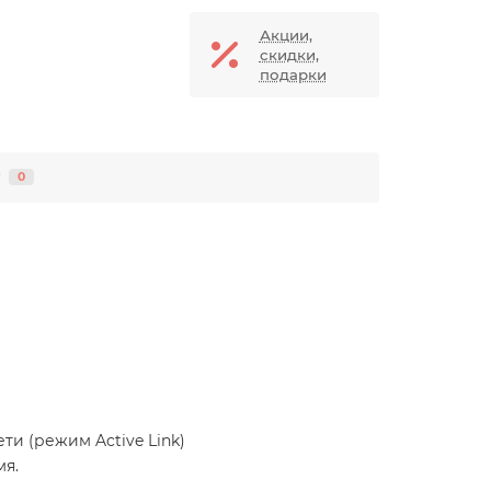
Акции,
скидки,
подарки
0
ти (режим Active Link)
мя.