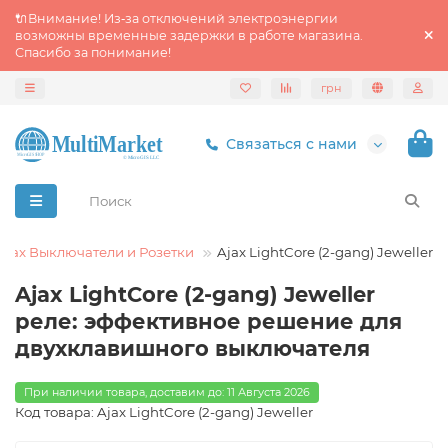
🔌Внимание! Из‑за отключений электроэнергии
возможны временные задержки в работе магазина.
Спасибо за понимание!
грн
Связаться с нами
Ajax Выключатели и Розетки
Ajax LightCore (2-gang) Jeweller
Ajax LightCore (2-gang) Jeweller
реле: эффективное решение для
двухклавишного выключателя
При наличии товара, доставим до: 11 Августа 2026
Код товара: Ajax LightCore (2-gang) Jeweller